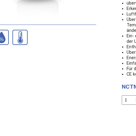
über
Erke
Luft
Über
Temp
ände
Ein-
der 
Enth
Über
Ener
Einf
Für 
CE 
NCT