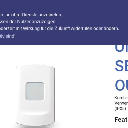
Home
Ideen
Produkte
Newslet
en, um ihre Dienste anzubieten,
ssen der Nutzer anzuzeigen.
derzeit mit Wirkung für die Zukunft widerrufen oder ändern.
iv sind'
U
S
O
Kombin
Verwen
(IPX5).
Feat