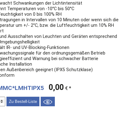
wacht Schwankungen der Lichtintensität
nnt Temperaturen von -10°C bis 50°C
feuchtigkeit von 0 bis 100% RH
tragungen in Intervallen von 10 Minuten oder wenn sich die
eratur um +/- 2°C, bzw. die Luftfeuchtigkeit um 10% RH
rt
 und Ausschalten von Leuchten und Geräten entsprechend
Umgebungshelligkeit
ält IR- und UV-Blocking-Funktionen
wachungssignale für den ordnungsgemäßen Betrieb
gieeffizient und Warnung bei schwacher Batterie
ache Installation
den Außenbereich geeignet (IPX5 Schutzklase)
konform
0,00
MMC*LMHTIPX5
€ *
Zu Bestell-Liste