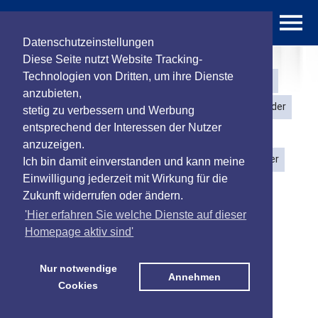
Datenschutzeinstellungen
Diese Seite nutzt Website Tracking-
Technologien von Dritten, um ihre Dienste
<< Funktionen
Sicherheit
Sicherheit Setangebote
anzubieten,
ControlCenter
Bedienteile / Tags
Bewegungsmelder
stetig zu verbessern und Werbung
entsprechend der Interessen der Nutzer
Öffnungs- / Glasbruchmelder
Fürsorge
anzuzeigen.
Feuer /Wasser /Gas /Temperatur
Sirenen / Repeater
Ich bin damit einverstanden und kann meine
Einwilligung jederzeit mit Wirkung für die
Bild / Video
Zukunft widerrufen oder ändern.
'Hier erfahren Sie welche Dienste auf dieser
Homepage aktiv sind'
Nur notwendige
Annehmen
Cookies